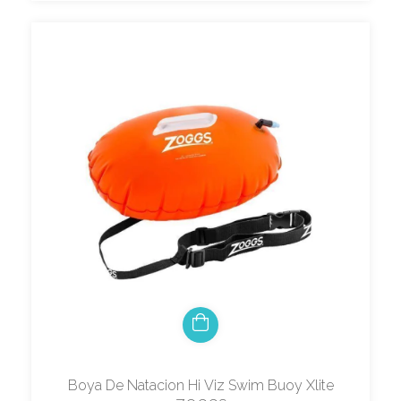
Boya De Natacion Hi Viz Swim Buoy Xlite