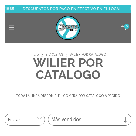
65
DESCUENTOS POR PAGO EN EFECTIVO EN EL LOCAL
Los esper
0
Inicio
>
BICICLETAS
>
WILIER POR CATALOGO
WILIER POR
CATALOGO
TODA LA LINEA DISPONIBLE - COMPRA POR CATALOGO A PEDIDO
Filtrar