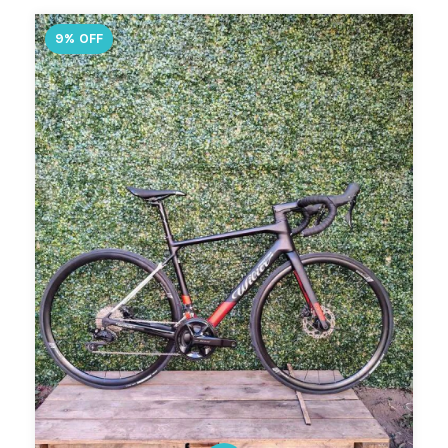
9
%
OFF